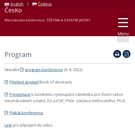
English
Čeština
ČesKo
Mezinárodní konference: ČEŠTINA A OSTATNÍ JAZYKY
Menu
Program
Aktuální
program konference
(9. 8. 2022)
Přehled anotací
/Book of abstracts
Prezentace
k úvodnímu vystoupení náměstka pro řízení sekce
mezinárodních vztahů, EU a ESIF, PhDr. Václava Velčovského, Ph.D.
Plakát konference
.
Link
pro připojení do sekcí.