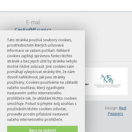
E-mail
CesKo@ff.cuni.cz
Tato stránka používá soubory cookies,
prostřednictvím kterých uchovává
informace ve vašem počítači. Některé
cookies zajišťují správnou funkci těchto
stránek a bez jejich užití by stránku nebylo
možné řádně zobrazit. Jiné cookies nám
pomáhají vylepšovat stránky tím, že nám
dovolí nahlédnout, jak jsou stránky
používány. Cookies používáme na základě
vašeho souhlasu, který vyjadřujete
nastavením svého internetového
prohlížeče tak, že ukládání těchto cookies
umožňuje. Pokud si přejete svůj souhlas s
© FF UK 2026
Design:
Red
používáním těchto cookies odvolat,
Peppers
Abstrakty
Kontakt
proveďte prosím příslušné nastavení
vašeho internetového prohlížeče.
Lokace
Média & Foto
O konferenci
Organizace
Beru na vědomí
Pokyny pro autory
Přihláška