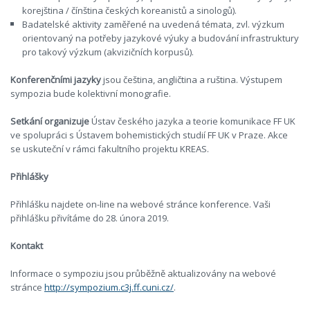
korejština / čínština českých koreanistů a sinologů).
Badatelské aktivity zaměřené na uvedená témata, zvl. výzkum
orientovaný na potřeby jazykové výuky a budování infrastruktury
pro takový výzkum (akvizičních korpusů).
Konferenčními jazyky
jsou čeština, angličtina a ruština. Výstupem
sympozia bude kolektivní monografie.
Setkání organizuje
Ústav českého jazyka a teorie komunikace FF UK
ve spolupráci s Ústavem bohemistických studií FF UK v Praze. Akce
se uskuteční v rámci fakultního projektu KREAS.
Přihlášky
Přihlášku najdete on-line na webové stránce konference. Vaši
přihlášku přivítáme do 28. února 2019.
Kontakt
Informace o sympoziu jsou průběžně aktualizovány na webové
stránce
http://sympozium.c3j.ff.cuni.cz/
.