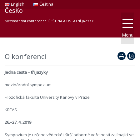
English
Čeština
ČesKo
Mezinárodní konference: ČEŠTINA A OSTATNÍ JAZYKY
Menu
O konferenci
Jedna cesta ‒ tři jazyky
mezinárodní sympozium
Filozofická fakulta Univerzity Karlovy v Praze
KREAS
26.–27. 4. 2019
Sympozium je určeno vědecké i širší odborné veřejnosti zajímající se