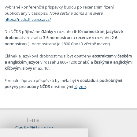
Vybrané konferenční příspěvky budou po recenzním řízení
publikovány v časopisu
Nová čeština doma a ve světě
.
https://ncds.ff.cuni.cz/cs/
Do NČDS přijímáme
články
v rozsahu
6-10 normostran
,
jazykové
drobnosti
v rozsahu
3-5 normostran
a
recenze
v rozsahu
2-6
normostran
(1 normostrana je 1800 úhozů včetně mezer).
Článek a jazyková drobnost musí být opatřeny
abstraktem v českém
a anglickém jazyce
v rozsahu 800–1200 znaků a
českými a anglickými
klíčovými slovy
(max. 10).
Formální úprava příspěvků by měla být
v souladu s podrobnými
pokyny pro autory NČDS
dostupnými
zde
.
E-mail
CesKo@ff.cuni.cz