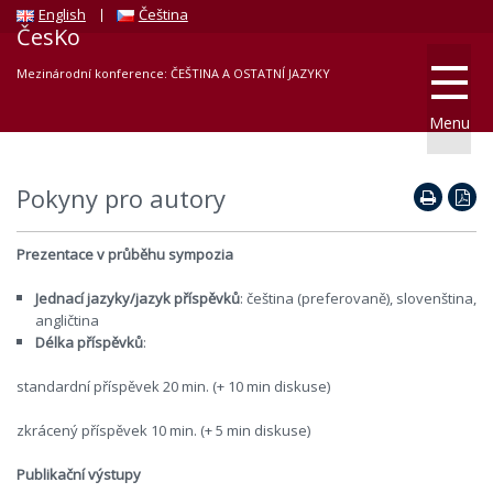
English
Čeština
ČesKo
Mezinárodní konference: ČEŠTINA A OSTATNÍ JAZYKY
Menu
Pokyny pro autory
Prezentace v průběhu sympozia
Jednací jazyky/jazyk příspěvků
: čeština (preferovaně), slovenština,
angličtina
Délka příspěvků
:
standardní příspěvek 20 min. (+ 10 min diskuse)
zkrácený příspěvek 10 min. (+ 5 min diskuse)
Publikační výstupy